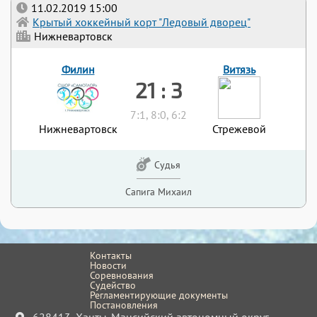
11.02.2019 15:00
Крытый хоккейный корт "Ледовый дворец"
Нижневартовск
Филин
Витязь
21 : 3
7:1, 8:0, 6:2
Нижневартовск
Стрежевой
Судья
Сапига Михаил
Контакты
Новости
Соревнования
Судейство
Регламентирующие документы
Постановления