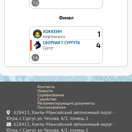
7:2
Финал
ХОККЕИН
1
Нефтеюганск
СБОРНАЯ Г. СУРГУТА
4
Сургут
1:4
Контакты
Новости
Соревнования
Судейство
Регламентирующие документы
Постановления
628413, Ханты-Мансийский автономный округ -
Югра, г. Сургут, ул. Чехова, 4/2, помещ. 1
628413, Ханты-Мансийский автономный округ -
Югра, г. Сургут, ул. Чехова, 4/2, помещ. 1