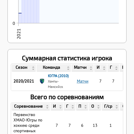
29.03.2021
2
0
2021
Суммарная статистика игрока
Сезон
Команда
Матчи
И
Г
П
ЮГРА (2010)
2020/2021
Матчи
7
7
6
Ханты-
Мансийск
Всего по соревнованиям
Соревнование
И
Г
П
О
Г/ср
О/ср
Первенство
ХМАО-Югры по
хоккею среди
7
7
6
13
1
1.85
спортивных