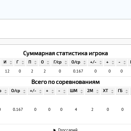
Суммарная статистика игрока
И
Г
П
О
Г/ср
О/ср
+/-
+
-
12
0
2
2
0
0.167
0
0
0
Всего по соревнованиям
р
О/ср
+/-
+
-
ШМ
2М
ХТ
ГБ
0
0.167
0
0
0
4
2
0
0
Глоссарий