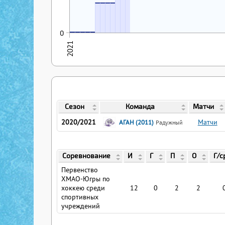
04.04.2021
05.05.2021
05.05.2021
15.05.2021
15.05.2021
0
0
0
0
0
0
2021
Сезон
Команда
Матчи
2020/2021
Матчи
АГАН (2011)
Радужный
Соревнование
И
Г
П
О
Г/с
Первенство
ХМАО-Югры по
хоккею среди
12
0
2
2
спортивных
учреждений