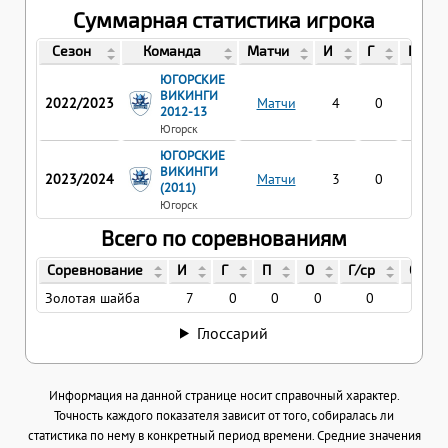
Суммарная статистика игрока
Сезон
Команда
Матчи
И
Г
П
ЮГОРСКИЕ
ВИКИНГИ
2022/2023
Матчи
4
0
0
2012-13
Югорск
ЮГОРСКИЕ
ВИКИНГИ
2023/2024
Матчи
3
0
0
(2011)
Югорск
Всего по соревнованиям
Соревнование
И
Г
П
О
Г/ср
О/ср
Золотая шайба
7
0
0
0
0
0
Глоссарий
Информация на данной странице носит справочный характер.
Точность каждого показателя зависит от того, собиралась ли
статистика по нему в конкретный период времени. Средние значения