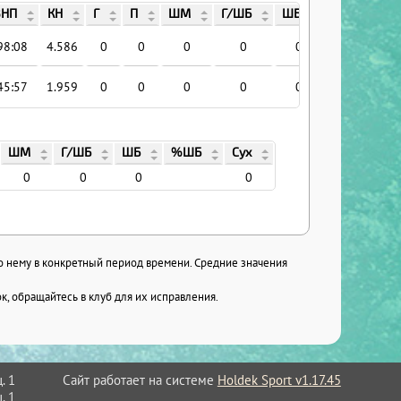
ВНП
КН
Г
П
ШМ
Г/ШБ
ШБ
%ШБ
С
98:08
4.586
0
0
0
0
0
45:57
1.959
0
0
0
0
0
ШМ
Г/ШБ
ШБ
%ШБ
Сух
0
0
0
0
по нему в конкретный период времени. Средние значения
, обращайтесь в клуб для их исправления.
Сайт работает на системе
Holdek Sport v1.17.45
. 1
. 1