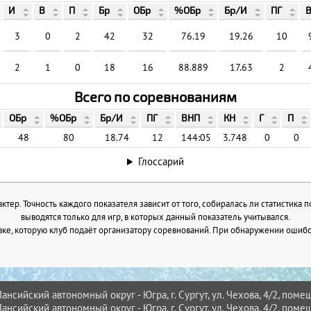
И
В
П
Бр
ОБр
%ОБр
Бр/И
ПГ
3
0
2
42
32
76.19
19.26
10
2
1
0
18
16
88.889
17.63
2
Всего по соревнованиям
ОБр
%ОБр
Бр/И
ПГ
ВНП
КН
Г
П
48
80
18.74
12
144:05
3.748
0
0
Глоссарий
тер. Точность каждого показателя зависит от того, собиралась ли статистика 
выводятся только для игр, в которых данный показатель учитывался.
ке, которую клуб подаёт организатору соревнований. При обнаружении ошибок
нсийский автономный округ - Югра, г. Сургут, ул. Чехова, 4/2, помещ
нсийский автономный округ - Югра, г. Сургут, ул. Чехова, 4/2, помещ