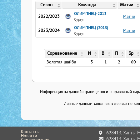
Сезон
Команда
Матчи
ОЛИМПИЕЦ-2013
2022/2023
Матчи
Сургут
ОЛИМПИЕЦ (2013)
2023/2024
Матчи
Сургут
Соревнование
И
В
П
Бр
Золотая шайба
5
1
2
60
Информация на данной странице носит справочный харак
Личные данные заполняются согласно заяв
Контакты
628413, Ханты-Ма
Новости
628413, Ханты-Ма
Соревнования