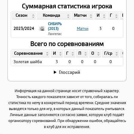
Суммарная статистика игрока
Сезон
Команда
Матчи
И
Г
П
СИБИРЬ
2023/2024
Матчи
3
0
0
(2013)
Лангепас
Всего по соревнованиям
Соревнование
И
Г
П
О
Г/ср
О/ср
Золотая шайба
3
0
0
0
0
0
Глоссарий
Информация на данной странице носит справочный характер.
Точность каждого показателя зависит от того, собиралась ли
статистика по нему в конкретный период времени. Средние значения
выводятся только для игр, в которых данный показатель учитывался.
Личные данные заполняются согласно заявке, которую клуб подаёт
организатору соревнований. При обнаружении ошибок, обращайтесь
в клуб для их исправления.