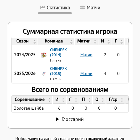
Статистика
Матчи
Суммарная статистика игрока
Сезон
Команда
Матчи
И
Г
П
СИБИРЯК
2024/2025
Матчи
2
0
0
(2014)
Нягань
СИБИРЯК
2025/2026
Матчи
4
0
0
(2015)
Нягань
Всего по соревнованиям
Соревнование
И
Г
П
О
Г/ср
О/ср
Золотая шайба
6
0
0
0
0
0
Глоссарий
Информация на данной странице носит справочный характер.