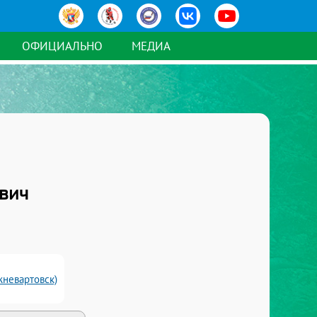
ОФИЦИАЛЬНО
МЕДИА
вич
жневартовск)