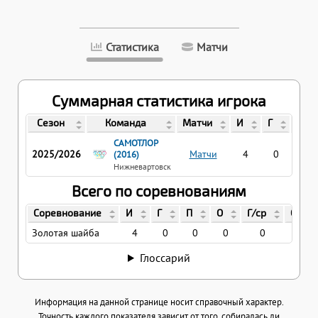
Статистика
Матчи
Суммарная статистика игрока
Сезон
Команда
Матчи
И
Г
П
САМОТЛОР
2025/2026
Матчи
4
0
0
(2016)
Нижневартовск
Всего по соревнованиям
Соревнование
И
Г
П
О
Г/ср
О/ср
Золотая шайба
4
0
0
0
0
0
Глоссарий
Информация на данной странице носит справочный характер.
Точность каждого показателя зависит от того, собиралась ли