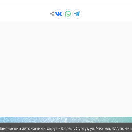
нсийский автономный округ - Югра, г. Сургут, ул. Чехова, 4/2, помещ