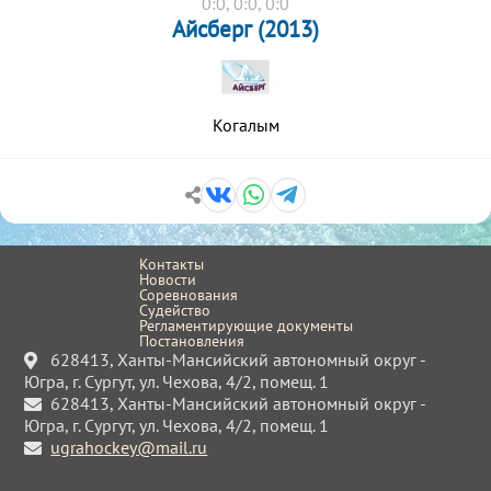
0:0, 0:0, 0:0
Айсберг (2013)
Когалым
Контакты
Новости
Соревнования
Судейство
Регламентирующие документы
Постановления
628413, Ханты-Мансийский автономный округ -
Югра, г. Сургут, ул. Чехова, 4/2, помещ. 1
628413, Ханты-Мансийский автономный округ -
Югра, г. Сургут, ул. Чехова, 4/2, помещ. 1
ugrahockey@mail.ru