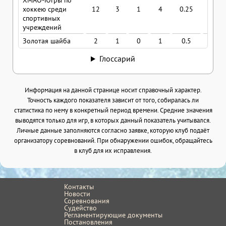
ХМАО-Югры по
хоккею среди
12
3
1
4
0.25
0.33
спортивных
учреждений
Золотая шайба
2
1
0
1
0.5
0.5
Глоссарий
Информация на данной странице носит справочный характер.
Точность каждого показателя зависит от того, собиралась ли
статистика по нему в конкретный период времени. Средние значения
выводятся только для игр, в которых данный показатель учитывался.
Личные данные заполняются согласно заявке, которую клуб подаёт
организатору соревнований. При обнаружении ошибок, обращайтесь
в клуб для их исправления.
Контакты
Новости
Соревнования
Судейство
Регламентирующие документы
Постановления