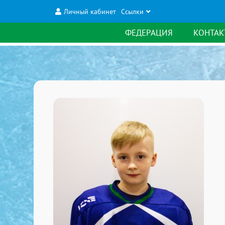
Личный кабинет
Ссылки
ФЕДЕРАЦИЯ
КОНТАК