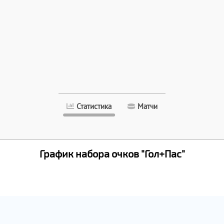
Статистика
Матчи
График набора очков "Гол+Пас"