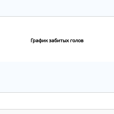
График забитых голов