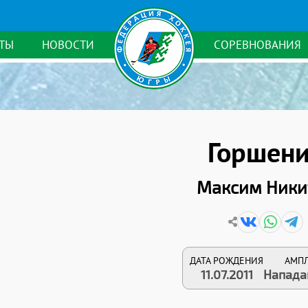
ТЫ
НОВОСТИ
СОРЕВНОВАНИЯ
Горшен
Максим Ники
ДАТА РОЖДЕНИЯ
АМП
11.07.2011
Напад