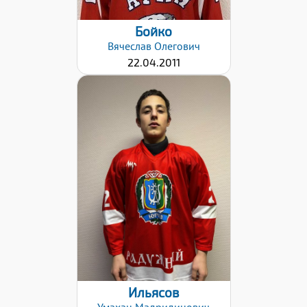
Бойко
Вячеслав
Олегович
22.04.2011
Хват клюшки:
Левый
Дата заявки:
18.04.2022
Ильясов
Умахан
Мадридинович