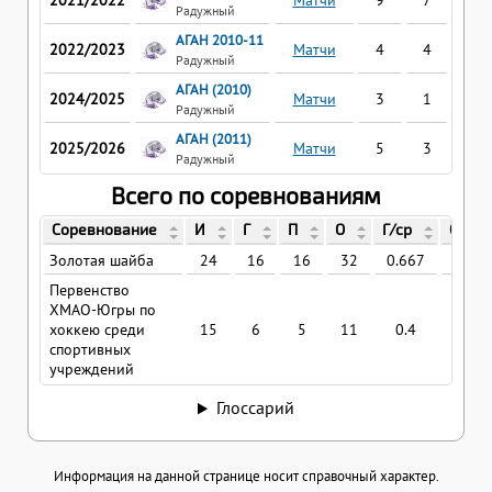
2021/2022
Матчи
9
7
6
Радужный
АГАН 2010-11
2022/2023
Матчи
4
4
3
Радужный
АГАН (2010)
2024/2025
Матчи
3
1
0
Радужный
АГАН (2011)
2025/2026
Матчи
5
3
4
Радужный
Всего по соревнованиям
Соревнование
И
Г
П
О
Г/ср
О/ср
Золотая шайба
24
16
16
32
0.667
1.33
Первенство
ХМАО-Югры по
хоккею среди
15
6
5
11
0.4
0.73
спортивных
учреждений
Глоссарий
Информация на данной странице носит справочный характер.