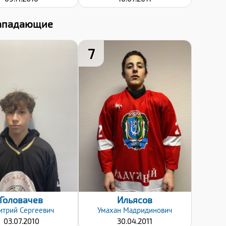
ападающие
7
Хват клюшки:
Хват клюшки:
Левый
Левый
Дата заявки:
Дата заявки:
12.12.2024
12.12.2024
Головачев
Ильясов
итрий
Сергеевич
Умахан
Мадридинович
03.07.2010
30.04.2011