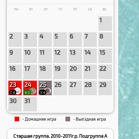
30
ПН
ВТ
СР
ЧТ
ПТ
СБ
ВС
1
2
3
4
5
6
7
8
9
10
11
12
13
14
15
16
17
18
19
20
21
22
23
24
25
26
27
28
29
2:6
6:2
3:4
30
31
- Домашняя игра
- Выездная игра
Старшая группа. 2010-2011г.р. Подгруппа А