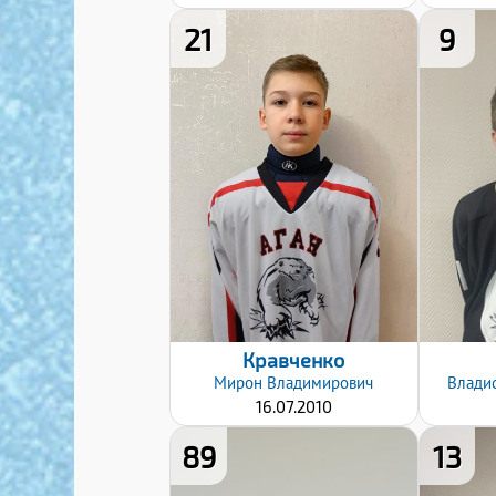
21
9
Дата заявки:
12.12.2024
Кравченко
Мирон
Владимирович
Влади
16.07.2010
89
13