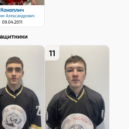
Коноплич
им
Александрович
09.04.2011
Защитники
11
Хват клюшки:
Хват клюшки:
Левый
Правый
Дата заявки:
Дата заявки:
12.12.2024
12.12.2024