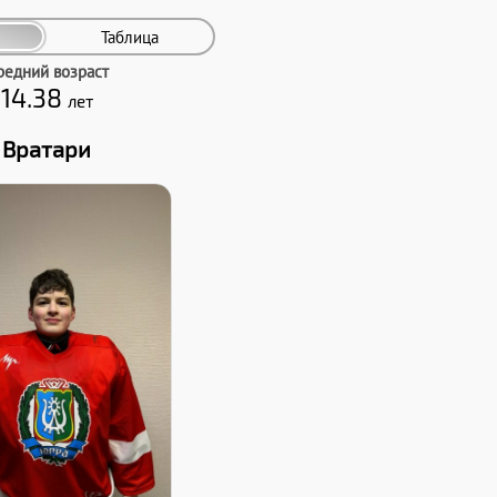
Таблица
редний возраст
14.38
лет
Вратари
Хват клюшки:
Левый
Дата заявки:
12.12.2024