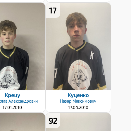
17
Хват клюшки:
Хват клюшки:
Левый
Левый
Дата заявки:
Дата заявки:
12.12.2024
12.12.2024
Крецу
Куценко
слав
Александрович
Назар
Максимович
17.01.2010
17.04.2010
92