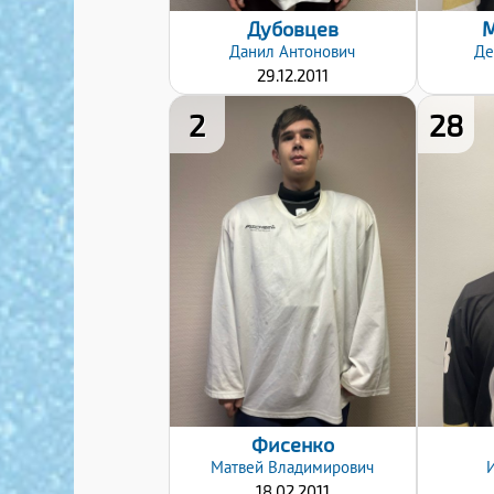
Дубовцев
М
Данил
Антонович
Де
29.12.2011
2
28
Хват клюшки:
Левый
Дата заявки:
12.12.2024
Фисенко
Матвей
Владимирович
18.02.2011