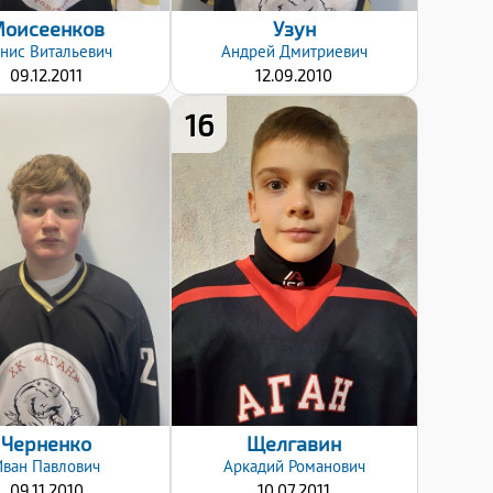
оисеенков
Узун
нис
Витальевич
Андрей
Дмитриевич
09.12.2011
12.09.2010
16
Хват клюшки:
Левый
Дата заявки:
12.12.2024
Дата заявки:
12.12.2024
Черненко
Щелгавин
Иван
Павлович
Аркадий
Романович
09.11.2010
10.07.2011