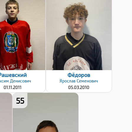
Хват клюшки:
Хват клюшки:
Правый
Левый
Дата заявки:
Дата заявки:
12.12.2024
12.12.2024
Рашевский
Фёдоров
ксим
Денисович
Ярослав
Семенович
01.11.2011
05.03.2010
55