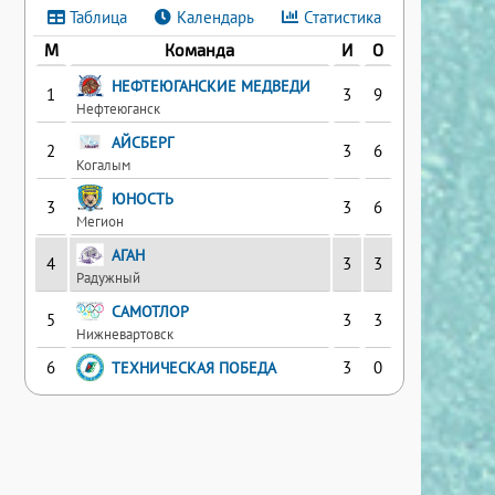
Таблица
Календарь
Статистика
М
Команда
И
О
НЕФТЕЮГАНСКИЕ МЕДВЕДИ
1
3
9
Нефтеюганск
АЙСБЕРГ
2
3
6
Когалым
ЮНОСТЬ
3
3
6
Мегион
АГАН
4
3
3
Радужный
САМОТЛОР
5
3
3
Нижневартовск
6
3
0
ТЕХНИЧЕСКАЯ ПОБЕДА