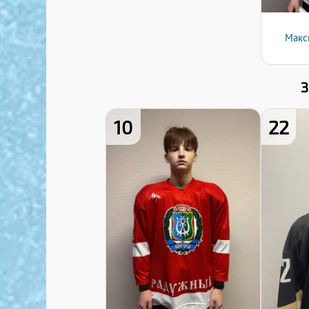
Макс
10
22
Хват клюшки:
Левый
Дата заявки:
12.12.2024