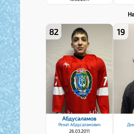
Н
82
19
Хват клюшки:
Левый
Дата заявки:
12.12.2024
Абдусаламов
Ренат
Абдусаламович
Дм
26.03.2011