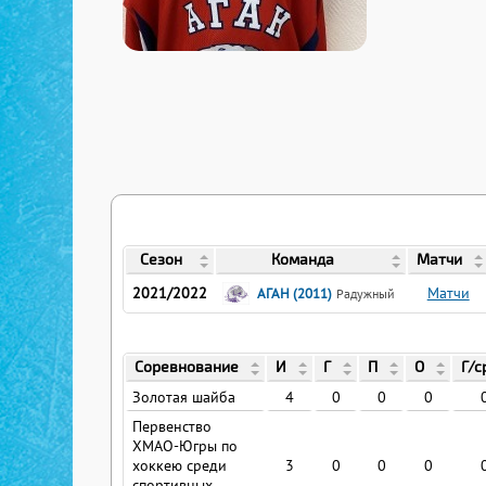
Сезон
Команда
Матчи
2021/2022
Матчи
АГАН (2011)
Радужный
Соревнование
И
Г
П
О
Г/с
Золотая шайба
4
0
0
0
Первенство
ХМАО-Югры по
хоккею среди
3
0
0
0
спортивных