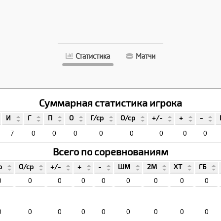
Статистика
Матчи
Суммарная статистика игрока
И
Г
П
О
Г/ср
О/ср
+/-
+
-
7
0
0
0
0
0
0
0
0
Всего по соревнованиям
р
О/ср
+/-
+
-
ШМ
2М
ХТ
ГБ
0
0
0
0
0
0
0
0
0
0
0
0
0
0
0
0
0
0