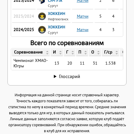
2023/2024
Матчи
2
6
1
СУРГУТА
Сургут
ХОККЕИН
2023/2024
Матчи
5
4
3
Нефтеюганск
ХОККЕИН
2024/2025
Матчи
4
3
1
Сургут
Всего по соревнованиям
Соревнование
И
Г
П
О
Г/ср
О/ср
Чемпионат ХМАО-
13
20
11
31
1.538
2.38
Югры
Глоссарий
Информация на данной странице носит справочный характер.
Точность каждого показателя зависит от того, собиралась ли
статистика по нему в конкретный период времени. Средние значения
выводятся только для игр, в которых данный показатель учитывался.
Личные данные заполняются согласно заявке, которую клуб подаёт
организатору соревнований. При обнаружении ошибок, обращайтесь
в клуб для их исправления.