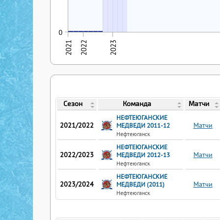
06.12.2021
07.12.2021
08.12.2021
31.01.2022
01.02.2022
14.11.2022
15.11.2022
0
0
0
0
0
0
0
0
2021
2022
2023
Сезон
Команда
Матчи
НЕФТЕЮГАНСКИЕ
2021/2022
Матчи
МЕДВЕДИ 2011-12
Нефтеюганск
НЕФТЕЮГАНСКИЕ
2022/2023
Матчи
МЕДВЕДИ 2012-13
Нефтеюганск
НЕФТЕЮГАНСКИЕ
2023/2024
Матчи
МЕДВЕДИ (2011)
Нефтеюганск