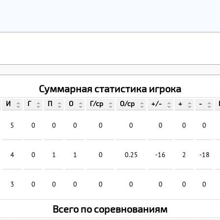
Суммарная статистика игрока
И
Г
П
О
Г/ср
О/ср
+/-
+
-
5
0
0
0
0
0
0
0
0
4
0
1
1
0
0.25
-16
2
-18
3
0
0
0
0
0
0
0
0
Всего по соревнованиям