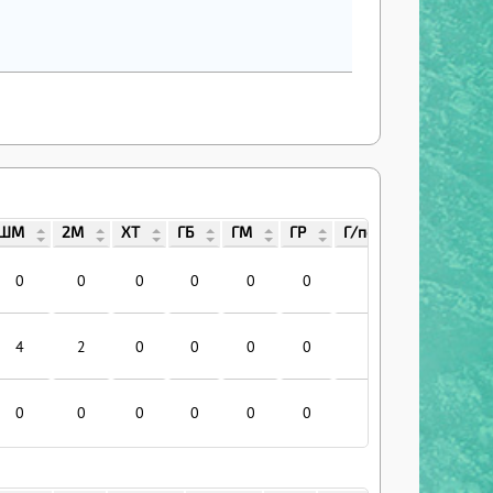
ШМ
2М
ХТ
ГБ
ГМ
ГР
Г/поб
Г/лид
0
0
0
0
0
0
0
0
4
2
0
0
0
0
0
0
0
0
0
0
0
0
0
0