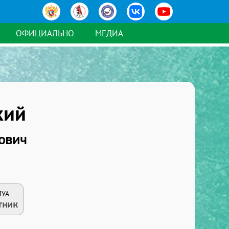
ОФИЦИАЛЬНО
МЕДИА
кий
ович
ЛУА
тник