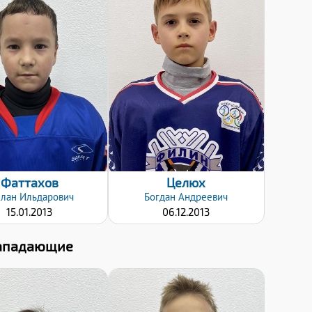
Дата заявки:
Дата заявки:
24.10.2022
26.10.2022
Фаттахов
Целюх
слан
Ильдарович
Богдан
Андреевич
15.01.2013
06.12.2013
ападающие