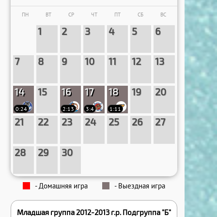
31
30
31
31
ПН
ВТ
СР
ЧТ
ПТ
СБ
ВС
1
2
3
4
5
6
7
8
9
10
11
12
13
14
15
16
17
18
19
20
0:24
2:13
3:4
1:11
21
22
23
24
25
26
27
28
29
30
- Домашняя игра
- Выездная игра
Младшая группа 2012-2013 г.р. Подгруппа "Б"