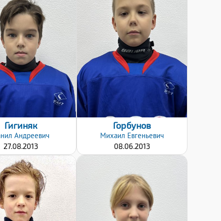
Дата заявки:
Дата заявки:
24.10.2022
24.10.2022
Гигиняк
Горбунов
анил
Андреевич
Михаил
Евгеньевич
27.08.2013
08.06.2013
Хват клюшки: