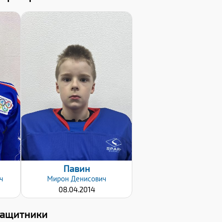
Дата заявки:
24.10.2022
Павин
ч
Мирон
Денисович
08.04.2014
Защитники