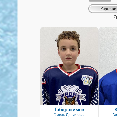
Карточки
С
Дата заявки:
24.10.2022
Габдрахимов
Эмиль
Денисович
Ви