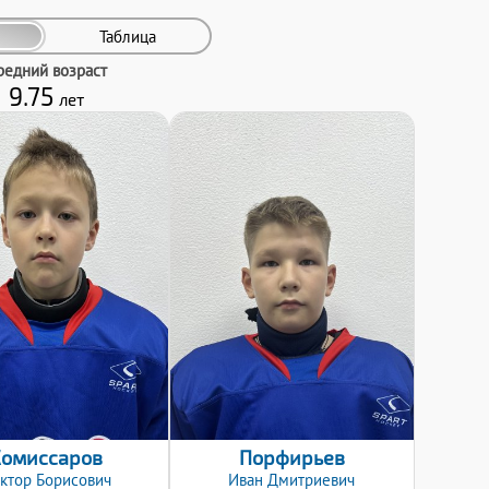
Таблица
редний возраст
9.75
лет
Дата заявки:
Дата заявки:
24.10.2022
24.10.2022
Комиссаров
Порфирьев
ктор
Борисович
Иван
Дмитриевич