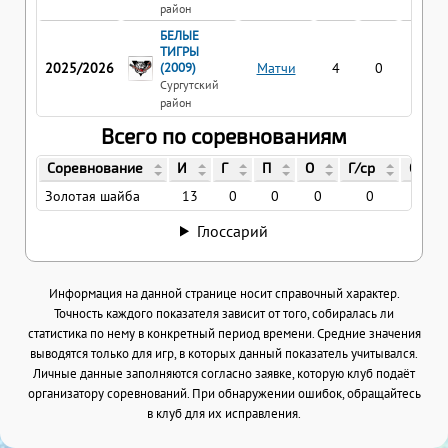
район
БЕЛЫЕ
ТИГРЫ
2025/2026
(2009)
Матчи
4
0
0
Сургутский
район
Всего по соревнованиям
Соревнование
И
Г
П
О
Г/ср
О/ср
Золотая шайба
13
0
0
0
0
0
Глоссарий
Информация на данной странице носит справочный характер.
Точность каждого показателя зависит от того, собиралась ли
статистика по нему в конкретный период времени. Средние значения
выводятся только для игр, в которых данный показатель учитывался.
Личные данные заполняются согласно заявке, которую клуб подаёт
организатору соревнований. При обнаружении ошибок, обращайтесь
в клуб для их исправления.