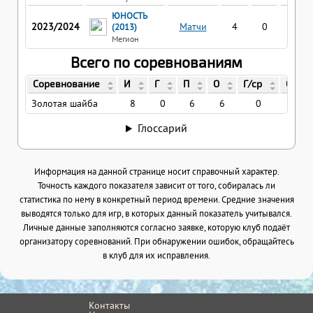
ЮНОСТЬ
2023/2024
Матчи
4
0
4
(2013)
Мегион
Всего по соревнованиям
Соревнование
И
Г
П
О
Г/ср
О/ср
Золотая шайба
8
0
6
6
0
0.75
Глоссарий
Информация на данной странице носит справочный характер.
Точность каждого показателя зависит от того, собиралась ли
статистика по нему в конкретный период времени. Средние значения
выводятся только для игр, в которых данный показатель учитывался.
Личные данные заполняются согласно заявке, которую клуб подаёт
организатору соревнований. При обнаружении ошибок, обращайтесь
в клуб для их исправления.
Контакты