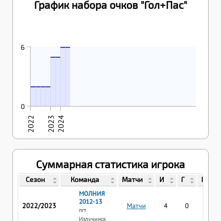
График набора очков "Гол+Пас"
26.01.2024
27.01.2024
6
6
25.11.2023
26.11.2023
5
5
6
31.10.2022
02.11.2022
03.11.2022
04.11.2022
2
2
2
2
0
2022
2023
2024
Суммарная статистика игрока
Сезон
Команда
Матчи
И
Г
П
МОЛНИЯ
2012-13
2022/2023
Матчи
4
0
2
пгт.
Излучинск