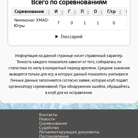
Всего по соревнованиям
Соревнование
И
Г
П
О
Г/ср
О/ср
Чемпионат ХМАО-
7
0
1
1
0
0.14
Югры
Глоссарий
Информация на данной странице носит справочный характер.
Точность каждого показателя зависит от того, собиралась ли
статистика по нему в конкретный период времени. Средние значения
выводятся только для игр, в которых данный показатель учитывался.
Личные данные заполняются согласно заявке, которую клуб подаёт
организатору соревнований. При обнаружении ошибок, обращайтесь
в клуб для их исправления.
Контакты
Новости
Соревнования
Судейство
Регламентирующие документы
Постановления