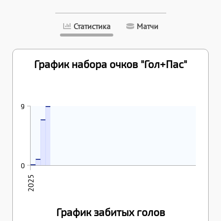
Статистика
Матчи
График набора очков "Гол+Пас"
26.04.2025
9
25.04.2025
9
7
23.04.2025
22.04.2025
1
0
0
2025
График забитых голов