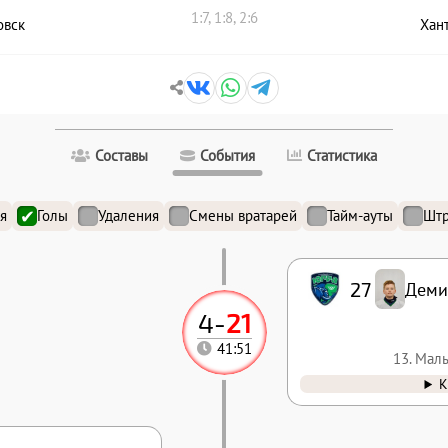
1:7, 1:8, 2:6
овск
Хан
Составы
События
Статистика
я
Голы
Удаления
Смены вратарей
Тайм-ауты
Штр
27
Деми
4
-
21
41:51
13. Мал
К