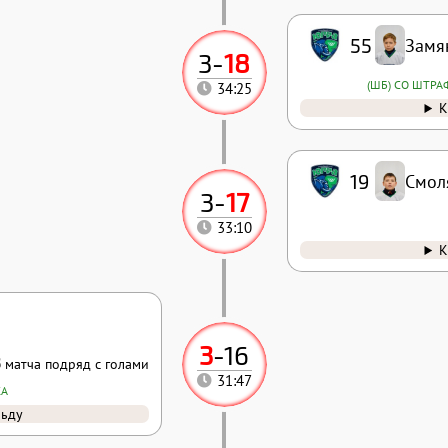
55
Замя
3
-
18
(ШБ) СО ШТРА
34:25
К
19
Смол
3
-
17
33:10
К
3
-
16
3
матча подряд с голами
31:47
КА
льду