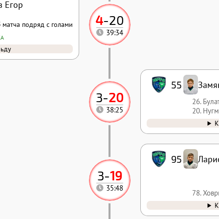
 Егор
4
-
20
3
матча подряд с голами
39:34
КА
льду
55
Замя
3
-
20
26. Бул
38:25
20. Нуг
К
95
Лари
3
-
19
35:48
78. Хов
К