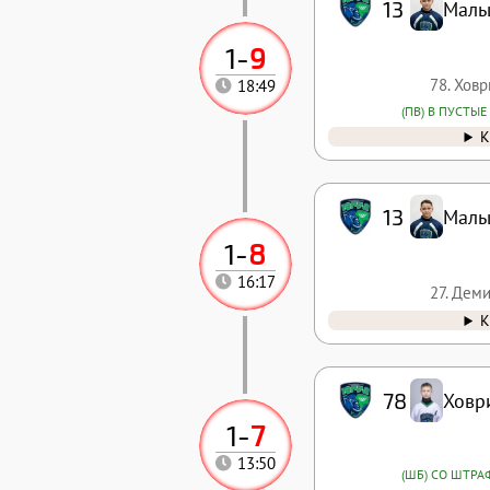
13
Маль
1
-
9
78. Хов
18:49
(ПВ) В ПУСТЫЕ
К
13
Маль
1
-
8
16:17
27. Дем
К
78
Ховр
1
-
7
13:50
(ШБ) СО ШТРА