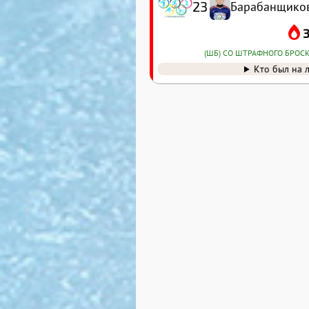
23
Барабанщиков
(ШБ) СО ШТРАФНОГО БРОС
Кто был на 