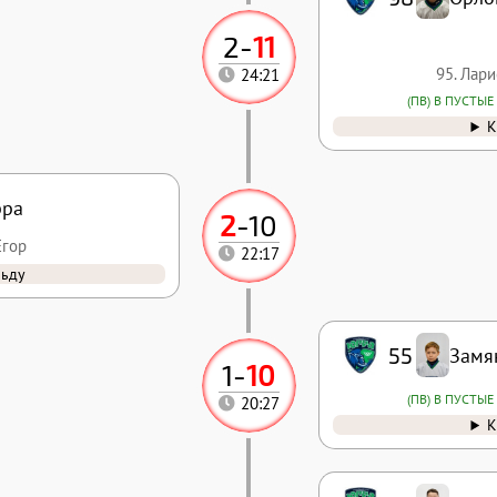
2
-
11
95. Лар
24:21
(ПВ) В ПУСТЫЕ
К
рра
2
-
10
Егор
22:17
льду
55
Замя
1
-
10
(ПВ) В ПУСТЫЕ
20:27
К