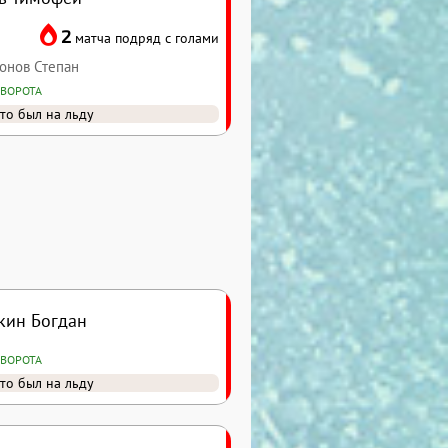
2
матча подряд с голами
ионов Степан
 ВОРОТА
то был на льду
кин Богдан
 ВОРОТА
то был на льду