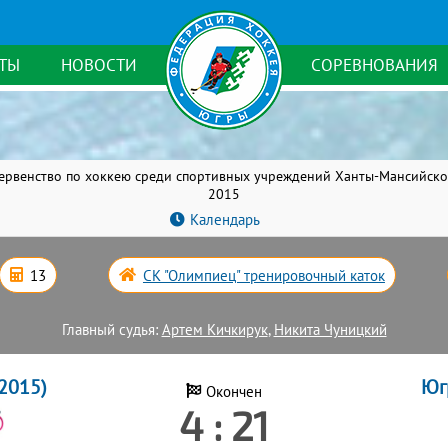
ТЫ
НОВОСТИ
СОРЕВНОВАНИЯ
ервенство по хоккею среди спортивных учреждений Ханты-Мансийско
2015
Календарь
13
СК "Олимпиец" тренировочный каток
Главный судья:
Артем Кичкирук
,
Никита Чуницкий
2015)
Юг
Окончен
4 : 21