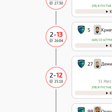
27:30
(ПВ) В ПУСТЫЕ
К
5
Крив
2
-
13
(ШБ) СО ШТРА
26:04
К
27
Деми
2
-
12
11. Нусс
25:10
(ПВ) В ПУСТЫЕ
К
98
Орло