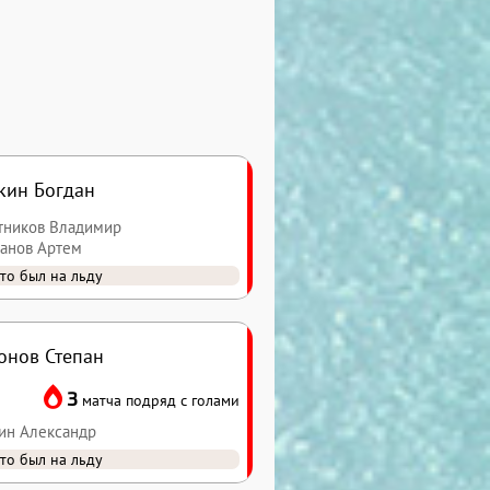
кин Богдан
атников Владимир
манов Артем
то был на льду
онов Степан
3
матча подряд с голами
рин Александр
то был на льду