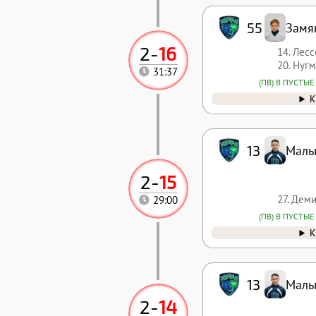
55
Замя
2
-
16
14. Лес
20. Нуг
31:37
(ПВ) В ПУСТЫЕ
К
13
Маль
2
-
15
27. Дем
29:00
(ПВ) В ПУСТЫЕ
К
13
Маль
2
-
14