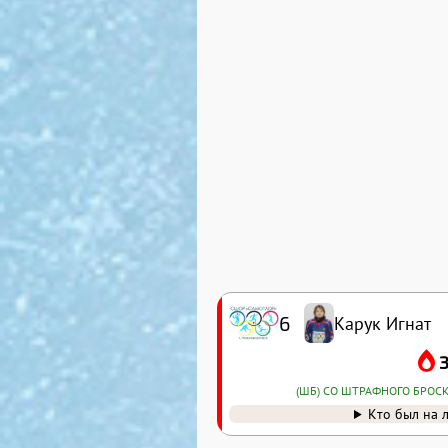
6
Карук Игнат
(ШБ) СО ШТРАФНОГО БРОС
Кто был на 