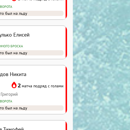
 ВОРОТА
то был на льду
улько Елисей
ФНОГО БРОСКА
то был на льду
дов Никита
2
матча подряд с голами
 Григорий
 ВОРОТА
то был на льду
в Тимофей