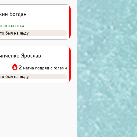
кин Богдан
ФНОГО БРОСКА
то был на льду
янченко Ярослав
2
матча подряд с голами
то был на льду