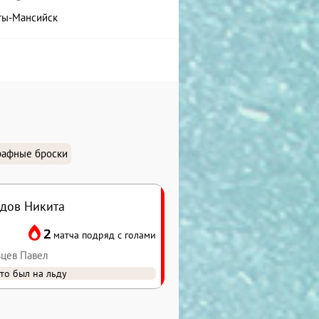
ты-Мансийск
афные броски
дов Никита
2
матча подряд с голами
ьцев Павел
то был на льду