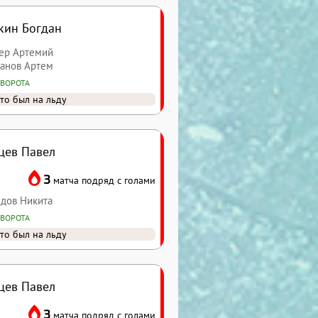
кин Богдан
сер Артемий
манов Артем
 ВОРОТА
то был на льду
цев Павел
3
матча подряд с голами
идов Никита
 ВОРОТА
то был на льду
цев Павел
3
матча подряд с голами