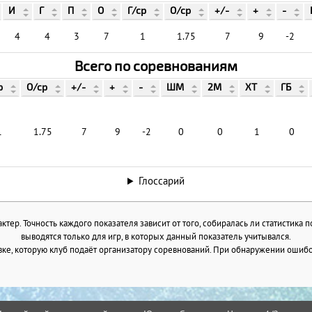
И
Г
П
О
Г/ср
О/ср
+/-
+
-
4
4
3
7
1
1.75
7
9
-2
Всего по соревнованиям
р
О/ср
+/-
+
-
ШМ
2М
ХТ
ГБ
1
1.75
7
9
-2
0
0
1
0
Глоссарий
тер. Точность каждого показателя зависит от того, собиралась ли статистика 
выводятся только для игр, в которых данный показатель учитывался.
ке, которую клуб подаёт организатору соревнований. При обнаружении ошибок