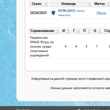
Сезон
Команда
Матчи
ЮГРА (2015)
Ханты-
2024/2025
Матчи
Мансийск
Соревнование
И
Г
П
О
Г/с
Первенство
ХМАО-Югры по
хоккею среди
4
4
3
7
спортивных
учреждений
Информация на данной странице носит справочный харак
Личные данные заполняются согласно заяв