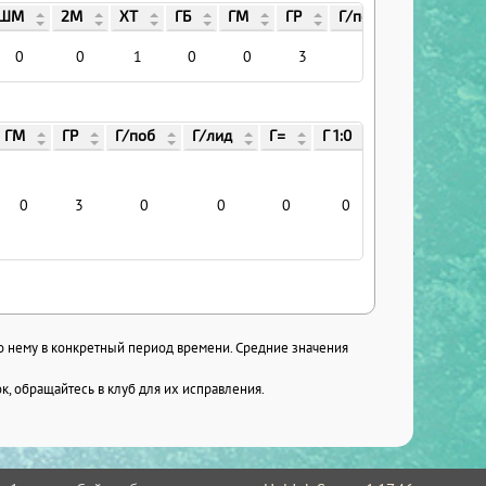
ШМ
2М
ХТ
ГБ
ГМ
ГР
Г/поб
Г/лид
0
0
1
0
0
3
0
0
ГМ
ГР
Г/поб
Г/лид
Г=
Г 1:0
Г/хар
Г 
0
3
0
0
0
0
0
по нему в конкретный период времени. Средние значения
, обращайтесь в клуб для их исправления.