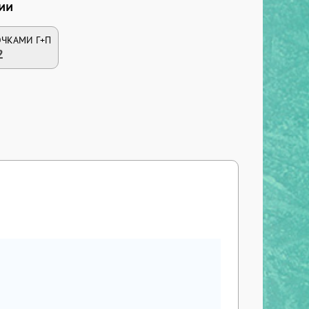
ии
ОЧКАМИ Г+П
2