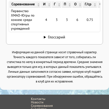
Соревнование
И
Г
П
О
Г/ср
О/ср
Первенство
ХМАО-Югры по
хоккею среди
4
3
3
6
0.75
1.5
спортивных
учреждений
Глоссарий
Информация на данной странице носит справочный характер.
Точность каждого показателя зависит от того, собиралась ли
статистика по нему в конкретный период времени. Средние значения
выводятся только для игр, в которых данный показатель учитывался.
Личные данные заполняются согласно заявке, которую клуб подаёт
организатору соревнований. При обнаружении ошибок, обращайтесь
в клуб для их исправления.
Контакты
Новости
Соревнования
Судейство