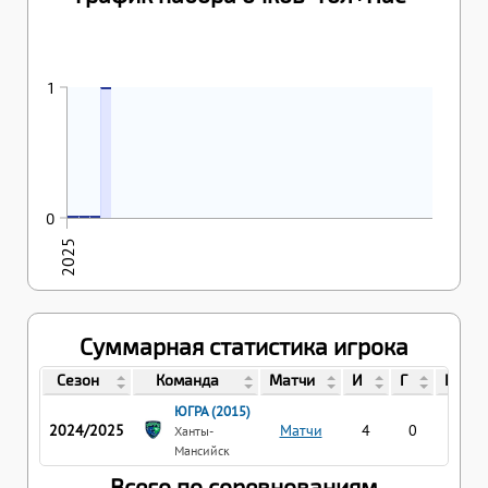
26.04.2025
1
1
22.04.2025
23.04.2025
25.04.2025
0
0
0
0
2025
Суммарная статистика игрока
Сезон
Команда
Матчи
И
Г
П
ЮГРА (2015)
2024/2025
Матчи
4
0
1
Ханты-
Мансийск
Всего по соревнованиям