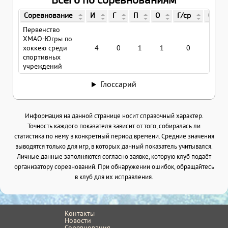
Соревнование
И
Г
П
О
Г/ср
О/ср
Первенство
ХМАО-Югры по
хоккею среди
4
0
1
1
0
0.25
спортивных
учреждений
Глоссарий
Информация на данной странице носит справочный характер.
Точность каждого показателя зависит от того, собиралась ли
статистика по нему в конкретный период времени. Средние значения
выводятся только для игр, в которых данный показатель учитывался.
Личные данные заполняются согласно заявке, которую клуб подаёт
организатору соревнований. При обнаружении ошибок, обращайтесь
в клуб для их исправления.
Контакты
Новости
Соревнования