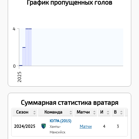
График пропущенных голов
25.04.2025
26.04.2025
4
4
4
23.04.2025
2
22.04.2025
0
0
2025
Суммарная статистика вратаря
Сезон
Команда
Матчи
И
В
П
ЮГРА (2015)
2024/2025
Матчи
4
3
0
Ханты-
Мансийск