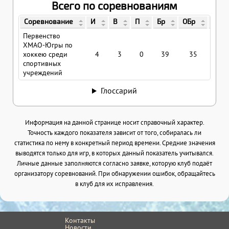
Всего по соревнованиям
Соревнование
И
В
П
Бр
ОБр
%ОБ
Первенство
ХМАО-Югры по
хоккею среди
4
3
0
39
35
89.
спортивных
учреждений
Глоссарий
Информация на данной странице носит справочный характер.
Точность каждого показателя зависит от того, собиралась ли
статистика по нему в конкретный период времени. Средние значения
выводятся только для игр, в которых данный показатель учитывался.
Личные данные заполняются согласно заявке, которую клуб подаёт
организатору соревнований. При обнаружении ошибок, обращайтесь
в клуб для их исправления.
Контакты
Новости