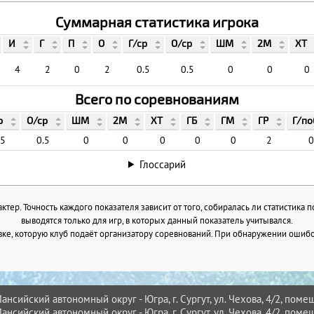
Суммарная статистика игрока
И
Г
П
О
Г/ср
О/ср
ШМ
2М
ХТ
4
2
0
2
0.5
0.5
0
0
0
Всего по соревнованиям
р
О/ср
ШМ
2М
ХТ
ГБ
ГМ
ГР
Г/по
.5
0.5
0
0
0
0
0
2
0
Глоссарий
тер. Точность каждого показателя зависит от того, собиралась ли статистика 
выводятся только для игр, в которых данный показатель учитывался.
ке, которую клуб подаёт организатору соревнований. При обнаружении ошибок
нсийский автономный округ - Югра, г. Сургут, ул. Чехова, 4/2, помещ
нсийский автономный округ - Югра, г. Сургут, ул. Чехова, 4/2, помещ