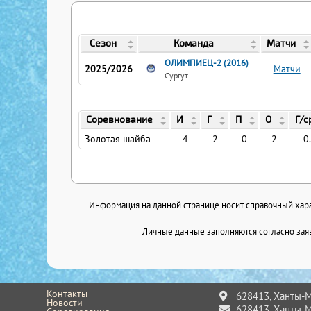
Сезон
Команда
Матчи
ОЛИМПИЕЦ-2 (2016)
2025/2026
Матчи
Сургут
Соревнование
И
Г
П
О
Г/с
Золотая шайба
4
2
0
2
0
Информация на данной странице носит справочный харак
Личные данные заполняются согласно заяв
Контакты
628413, Ханты-Ма
Новости
628413, Ханты-Ма