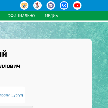
ОФИЦИАЛЬНО
МЕДИА
ий
иллович
орта" (Сургут)