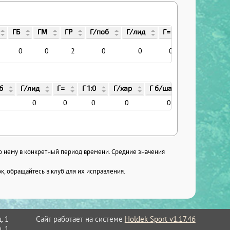
ГБ
ГМ
ГР
Г/поб
Г/лид
Г=
Г 1:0
Г/
0
0
2
0
0
0
0
б
Г/лид
Г=
Г 1:0
Г/хар
Г б/шанс
Г/надеж
0
0
0
0
0
0
по нему в конкретный период времени. Средние значения
, обращайтесь в клуб для их исправления.
Сайт работает на системе
Holdek Sport v1.17.46
. 1
. 1