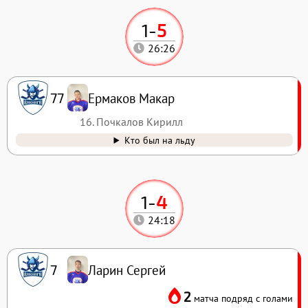
1
-
5
26:26
Ермаков Макар
77
16. Почкалов Кирилл
Кто был на льду
1
-
4
24:18
Ларин Сергей
7
2
матча подряд с голами