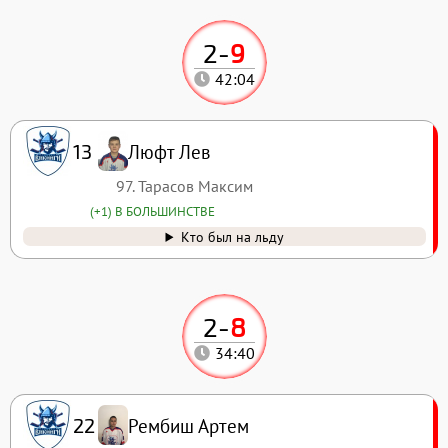
2
-
9
42:04
Люфт Лев
13
97. Тарасов Максим
(+1) В БОЛЬШИНСТВЕ
Кто был на льду
2
-
8
34:40
Рембиш Артем
22