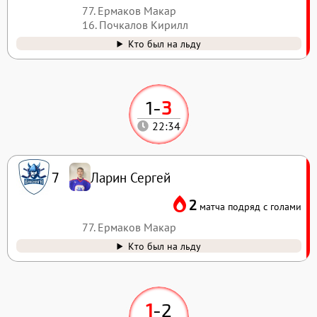
77. Ермаков Макар
16. Почкалов Кирилл
Кто был на льду
1
-
3
22:34
Ларин Сергей
7
2
матча подряд с голами
77. Ермаков Макар
Кто был на льду
1
-
2