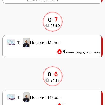
0
-
7
25:10
Печалин Мирон
11
3
матча подряд с голами
0
-
6
24:17
Печалин Мирон
11