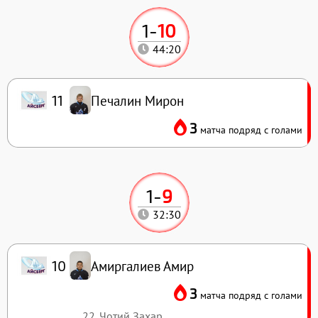
1
-
10
44:20
Печалин Мирон
11
3
матча подряд с голами
1
-
9
32:30
Амиргалиев Амир
10
3
матча подряд с голами
22. Чотий Захар