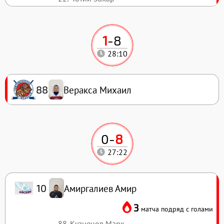
1
-
8
28:10
Веракса Михаил
88
0
-
8
27:22
Амиргалиев Амир
10
3
матча подряд с голами
88. Кузнецов Марк