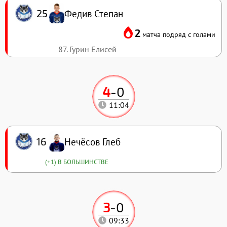
Федив Степан
25
2
матча подряд с голами
87. Гурин Елисей
4
-
0
11:04
Нечёсов Глеб
16
(+1) В БОЛЬШИНСТВЕ
3
-
0
09:33