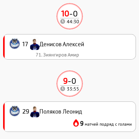
10
-
0
44:30
Денисов Алексей
17
71. Зиянгиров Амир
9
-
0
33:55
Поляков Леонид
29
9
матчей подряд с голами