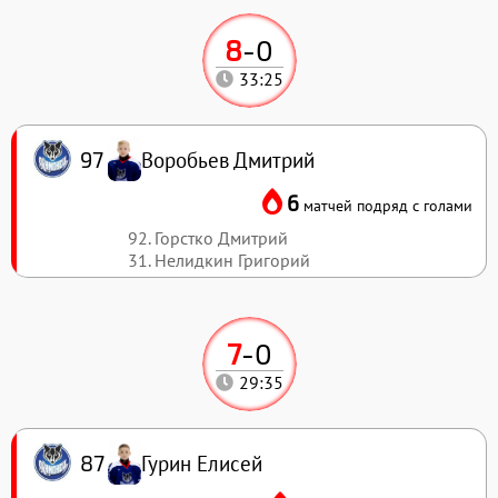
8
-
0
33:25
Воробьев Дмитрий
97
6
матчей подряд с голами
92. Горстко Дмитрий
31. Нелидкин Григорий
7
-
0
29:35
Гурин Елисей
87