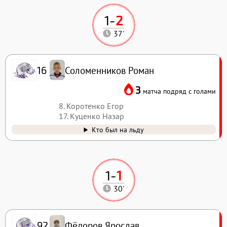
1
-
2
37'
Соломенников Роман
16
3
матча подряд с голами
8. Коротенко Егор
17. Куценко Назар
Кто был на льду
1
-
1
30'
Фёдоров Ярослав
92