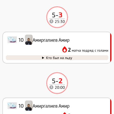
5
-
3
25:30
Амиргалиев Амир
10
2
матча подряд с голами
Кто был на льду
5
-
2
20:00
Амиргалиев Амир
10