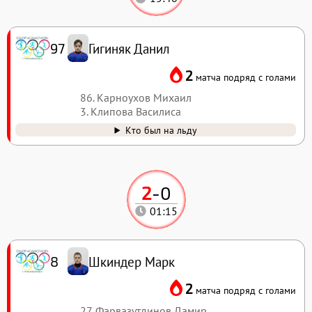
Гигиняк Данил
97
2
матча подряд с голами
86. Карноухов Михаил
3. Клипова Василиса
Кто был на льду
2
-
0
01:15
Шкиндер Марк
8
2
матча подряд с голами
27. Фарвазутдинов Дамир