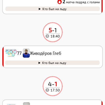
2
матча подряд с голами
Кто был на льду
5
-
1
18:40
Живодёров Глеб
77
Кто был на льду
4
-
1
17:30