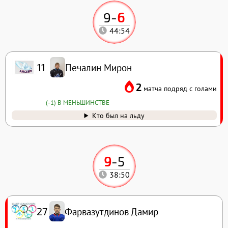
9
-
6
44:54
Печалин Мирон
11
2
матча подряд с голами
(-1) В МЕНЬШИНСТВЕ
Кто был на льду
9
-
5
38:50
Фарвазутдинов Дамир
27