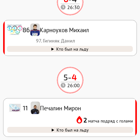
26:30
Карноухов Михаил
86
97. Гигиняк Данил
Кто был на льду
5
-
4
26:00
Печалин Мирон
11
2
матча подряд с голами
Кто был на льду