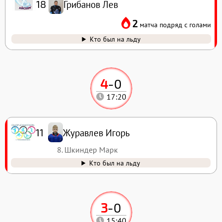
Грибанов Лев
18
2
матча подряд с голами
Кто был на льду
4
-
0
17:20
Журавлев Игорь
11
8. Шкиндер Марк
Кто был на льду
3
-
0
15:40