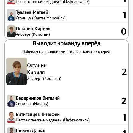
Нефтеюганские медведи (Нефтеюганск)
Тузлаев Матвей
1
Столица (Ханты-Мансийск)
Останин Кирилл
0
Айсберг (Когалым)
Выводит команду вперёд
Забивает при равном счёте, выводя команду вперёд
Останин
2
Кирилл
Айсберг (Когалым)
Ведерников Виталий
2
Сибиряк (Нягань)
Витиганцев Тимофей
1
Нефтеюганские медведи (Нефтеюганск)
Громов Данил