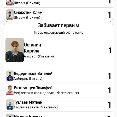
1
Шторм (Покачи)
Смакотин Клим
1
Шторм (Покачи)
Забивает первым
Игрок, открывающий счёт в матче
Останин
1
Кирилл
Айсберг (Когалым)
Ведерников Виталий
1
Сибиряк (Нягань)
Витиганцев Тимофей
1
Нефтеюганские медведи (Нефтеюганск)
Тузлаев Матвей
1
Столица (Ханты-Мансийск)
Иванов Никита