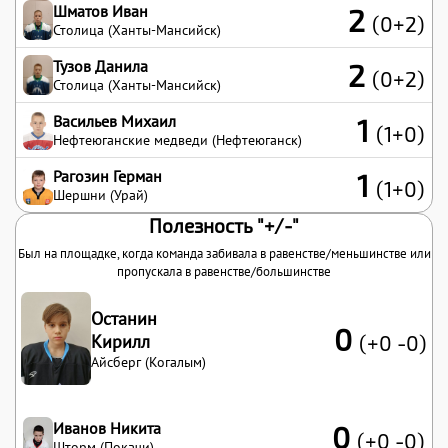
Шматов Иван
2
(0+2)
Столица (Ханты-Мансийск)
Тузов Данила
2
(0+2)
Столица (Ханты-Мансийск)
Васильев Михаил
1
(1+0)
Нефтеюганские медведи (Нефтеюганск)
Рагозин Герман
1
(1+0)
Шершни (Урай)
Полезность "+/-"
Был на площадке, когда команда забивала в равенстве/меньшинстве или
пропускала в равенстве/большинстве
Останин
0
Кирилл
(+0 -0)
Айсберг (Когалым)
Иванов Никита
0
(+0 -0)
Шторм (Покачи)