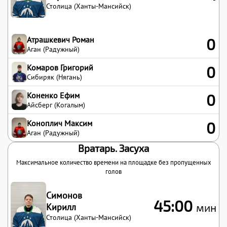
Столица (Ханты-Мансийск)
Атрашкевич Роман
0
Аган (Радужный)
Комаров Григорий
0
Сибиряк (Нягань)
Коненко Ефим
0
Айсберг (Когалым)
Коноплич Максим
0
Аган (Радужный)
Вратарь. Засуха
Максимальное количество времени на площадке без пропущенных
голов
Симонов
45:00
Кирилл
мин
Столица (Ханты-Мансийск)