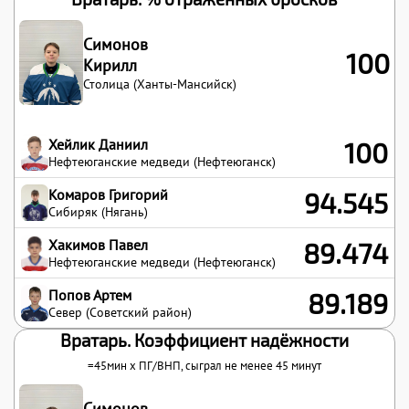
Симонов
100
Кирилл
Столица (Ханты-Мансийск)
Хейлик Даниил
100
Нефтеюганские медведи (Нефтеюганск)
Комаров Григорий
94.545
Сибиряк (Нягань)
Хакимов Павел
89.474
Нефтеюганские медведи (Нефтеюганск)
Попов Артем
89.189
Север (Советский район)
Вратарь. Коэффициент надёжности
=45мин x
ПГ
/
ВНП
, сыграл не менее 45 минут
Симонов