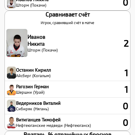
0
Шторм (Покачи)
Сравнивает счёт
Игрок, сравнявший счёт в матче
Иванов
2
Никита
Шторм (Покачи)
Останин Кирилл
1
Айсберг (Когалым)
Рагозин Герман
1
Шершни (Урай)
Ведерников Виталий
0
Сибиряк (Нягань)
Витиганцев Тимофей
0
Нефтеюганские медведи (Нефтеюганск)
Вратарь. % отражённых бросков