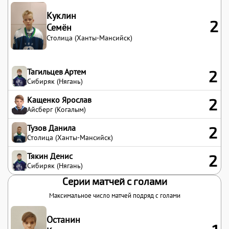
Куклин
2
Семён
Столица (Ханты-Мансийск)
Тагильцев Артем
2
Сибиряк (Нягань)
Кащенко Ярослав
2
Айсберг (Когалым)
Тузов Данила
2
Столица (Ханты-Мансийск)
Тякин Денис
2
Сибиряк (Нягань)
Серии матчей с голами
Максимальное число матчей подряд с голами
Останин