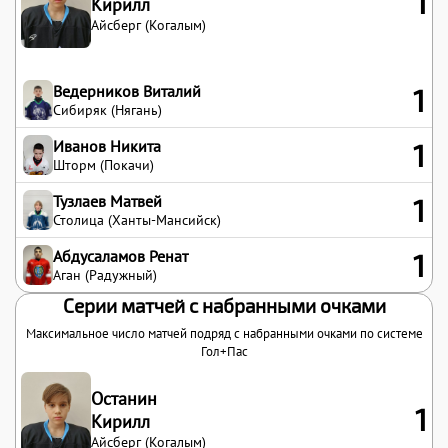
1
Кирилл
Айсберг (Когалым)
Ведерников Виталий
1
Сибиряк (Нягань)
Иванов Никита
1
Шторм (Покачи)
Тузлаев Матвей
1
Столица (Ханты-Мансийск)
Абдусаламов Ренат
1
Аган (Радужный)
Серии матчей с набранными очками
Максимальное число матчей подряд с набранными очками по системе
Гол+Пас
Останин
1
Кирилл
Айсберг (Когалым)