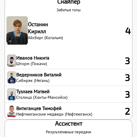
Снайпер
Забитые голы
Останин
4
Кирилл
Айсберг (Когалым)
Иванов Никита
3
Шторм (Покачи)
Ведерников Виталий
3
Сибиряк (Нягань)
Тузлаев Матвей
3
Столица (Ханты-Мансийск)
Витиганцев Тимофей
2
Нефтеюганские медведи (Нефтеюганск)
Ассистент
Результативные передачи