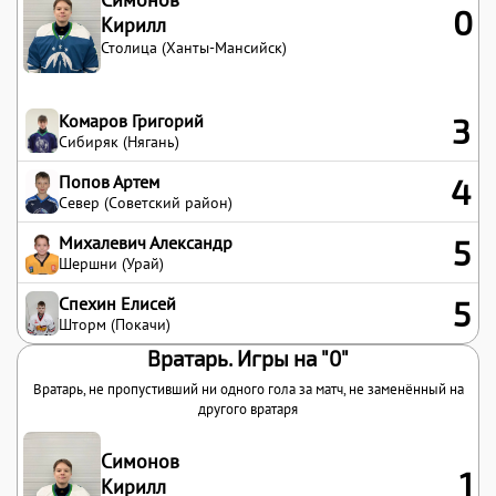
0
Кирилл
Столица (Ханты-Мансийск)
Комаров Григорий
3
Сибиряк (Нягань)
Попов Артем
4
Север (Советский район)
Михалевич Александр
5
Шершни (Урай)
Спехин Елисей
5
Шторм (Покачи)
Вратарь. Игры на "0"
Вратарь, не пропустивший ни одного гола за матч, не заменённый на
другого вратаря
Симонов
1
Кирилл