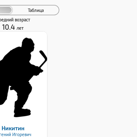
Таблица
редний возраст
10.4
лет
Дата заявки:
09.12.2019
Никитин
гений
Игоревич