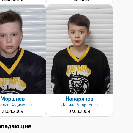
Дата заявки:
Дата заявки:
20.01.2020
20.01.2020
Моршнев
Накаряков
ослав
Вадимович
Данила
Андреевич
21.04.2009
07.03.2009
ападающие