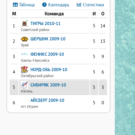
Таблица
Календарь
Статистика
М
Команда
И
О
ТИГРЫ 2010-11
1
5
14
Советский район
ШЕРШНИ 2009-10
2
5
13
Урай
ФЕНИКС 2009-10
3
5
9
Ханты-Мансийск
НОРД-ОБЬ 2009-10
4
5
6
Октябрьский район
СИБИРЯК 2009-10
5
5
3
Нягань
АЙСБЕРГ 2009-10
6
5
0
пгт. Игрим