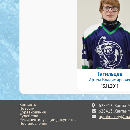
Хват клюшки:
Левый
Дата заявки:
20.01.2020
Тагильцев
Артем
Владимирови
15.11.2011
Контакты
628413, Ханты-Ма
Новости
628413, Ханты-Ма
Соревнования
Судейство
ugrahockey@mai
Регламентирующие документы
Постановления