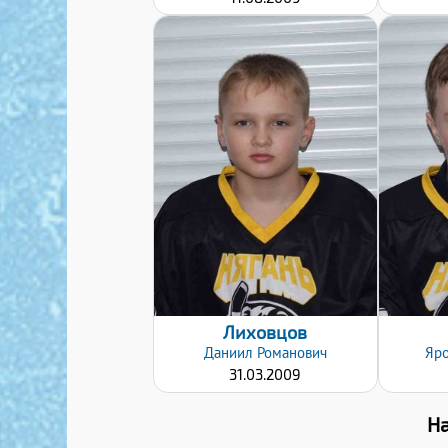
Дата заявки:
20.01.2020
Лиховцов
Даниил
Романович
Яр
31.03.2009
Н