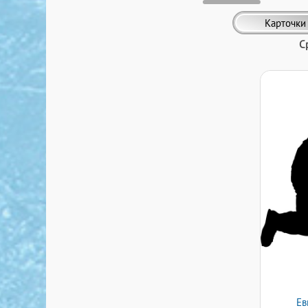
Карточки
С
Ев