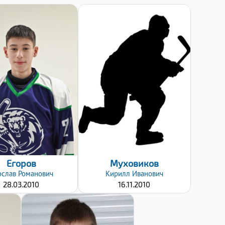
Хват клюшки:
Правый
Дата заявки:
20.01.2020
Дата заявки:
20.01.2020
Егоров
Муховиков
ослав
Романович
Кирилл
Иванович
28.03.2010
16.11.2010