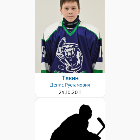
Хват клюшки:
Левый
Дата заявки:
26.01.2021
Тякин
Денис
Рустамович
24.10.2011