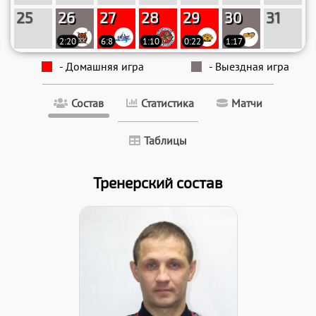
25
26
27
28
29
30
31
2:20
6:8
1:10
0:22
1:17
- Домашняя игра
- Выездная игра
Состав
Статистика
Матчи
Таблицы
Тренерский состав
Дата заявки: