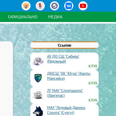
ОФИЦИАЛЬНО
МЕДИА
Ссылки
АУ ДО СШ "Сибирь"
(Радужный)
КЛУБ
ДЮСШ "ХК "Югра" (Ханты-
Мансийск)
КЛУБ
ЛГ МАУ "Спортшкола"
(Лангепас)
КЛУБ
МАУ "Ледовый Дворец
Спорта" (Сургут)