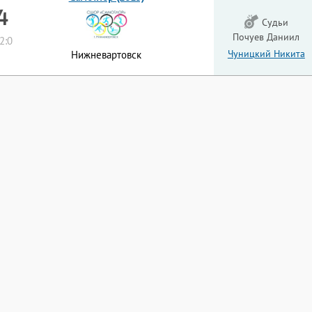
 4
Судьи
Почуев Даниил
 2:0
Чуницкий Никита
Нижневартовск