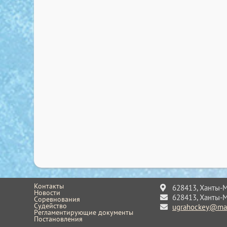
Контакты
628413, Ханты-Ма
Новости
628413, Ханты-Ма
Соревнования
Судейство
ugrahockey@mai
Регламентирующие документы
Постановления