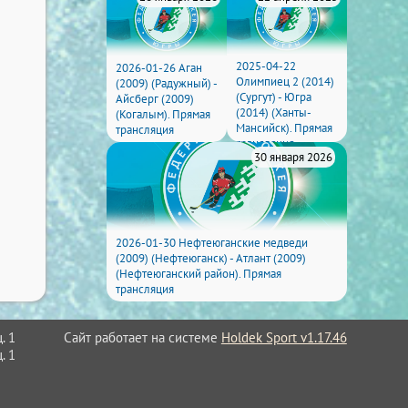
2025-04-22
2026-01-26 Аган
Олимпиец 2 (2014)
(2009) (Радужный) -
(Сургут) - Югра
Айсберг (2009)
(2014) (Ханты-
(Когалым). Прямая
Мансийск). Прямая
трансляция
трансляция
30 января 2026
2026-01-30 Нефтеюганские медведи
(2009) (Нефтеюганск) - Атлант (2009)
(Нефтеюганский район). Прямая
трансляция
Сайт работает на системе
Holdek Sport v1.17.46
. 1
. 1