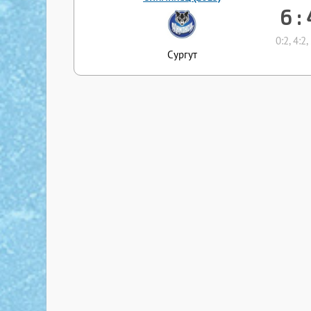
6 :
0:2, 4:2,
Сургут