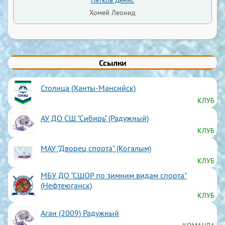
Хомей Леонид
Ссылки
Столица (Ханты-Мансийск)
КЛУБ
АУ ДО СШ "Сибирь" (Радужный)
КЛУБ
МАУ "Дворец спорта" (Когалым)
КЛУБ
МБУ ДО "СШОР по зимним видам спорта"
(Нефтеюганск)
КЛУБ
Аган (2009) Радужный