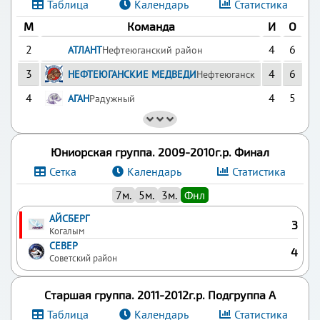
Таблица
Календарь
Статистика
М
Команда
И
О
2
4
6
АТЛАНТ
Нефтеюганский район
3
4
6
НЕФТЕЮГАНСКИЕ МЕДВЕДИ
Нефтеюганск
4
4
5
АГАН
Радужный
Юниорская группа. 2009-2010г.р. Финал
Сетка
Календарь
Статистика
7м.
5м.
3м.
Фнл
АЙСБЕРГ
3
Когалым
СЕВЕР
4
Советский район
Старшая группа. 2011-2012г.р. Подгруппа А
Таблица
Календарь
Статистика