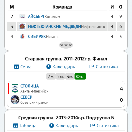
М
Команда
И
О
2
4
9
АЙСБЕРГ
Когалым
3
4
6
НЕФТЕЮГАНСКИЕ МЕДВЕДИ
Нефтеюганск
4
4
3
СИБИРЯК
Нягань
Старшая группа. 2011-2012г.р. Финал
Сетка
Календарь
Статистика
7м.
5м.
3м.
Фнл
СТОЛИЦА
4
Ханты-Мансийск
СЕВЕР
0
Советский район
Средняя группа. 2013-2014г.р. Подгруппа Б
Таблица
Календарь
Статистика