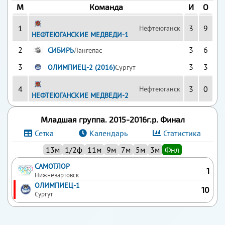
М
Команда
И
О
1
3
9
Нефтеюганск
НЕФТЕЮГАНСКИЕ МЕДВЕДИ-1
2
3
6
СИБИРЬ
Лангепас
3
3
3
ОЛИМПИЕЦ-2 (2016)
Сургут
4
3
0
Нефтеюганск
НЕФТЕЮГАНСКИЕ МЕДВЕДИ-2
Младшая группа. 2015-2016г.р. Финал
Сетка
Календарь
Статистика
13м
1/2ф
11м
9м
7м
5м
3м
Фнл
САМОТЛОР
1
Нижневартовск
ОЛИМПИЕЦ-1
10
Сургут