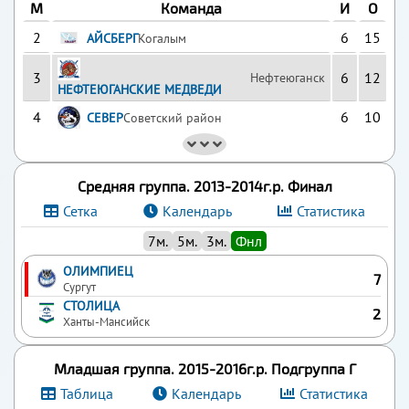
М
Команда
И
О
2
6
15
АЙСБЕРГ
Когалым
3
6
12
Нефтеюганск
НЕФТЕЮГАНСКИЕ МЕДВЕДИ
4
6
10
СЕВЕР
Советский район
Средняя группа. 2013-2014г.р. Финал
Сетка
Календарь
Статистика
7м.
5м.
3м.
Фнл
ОЛИМПИЕЦ
7
Сургут
СТОЛИЦА
2
Ханты-Мансийск
Младшая группа. 2015-2016г.р. Подгруппа Г
Таблица
Календарь
Статистика