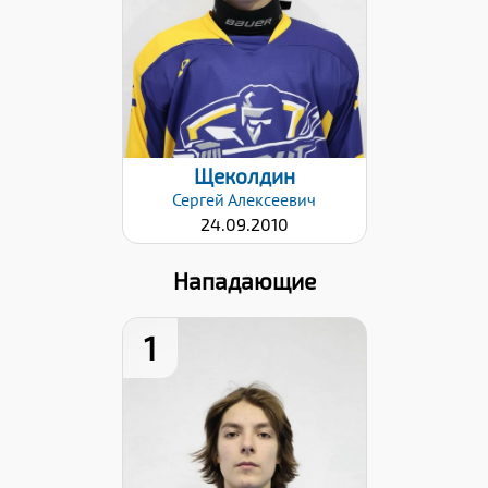
Хват клюшки:
Левый
Дата заявки:
22.01.2026
Щеколдин
Сергей
Алексеевич
24.09.2010
Нападающие
1
Рост:
175
Вес:
67