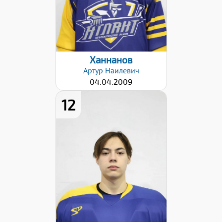
Дата заявки:
22.01.2026
Ханнанов
Артур
Наилевич
04.04.2009
12
Рост:
168
Вес:
55
Хват клюшки:
Левый
Дата заявки:
22.01.2026