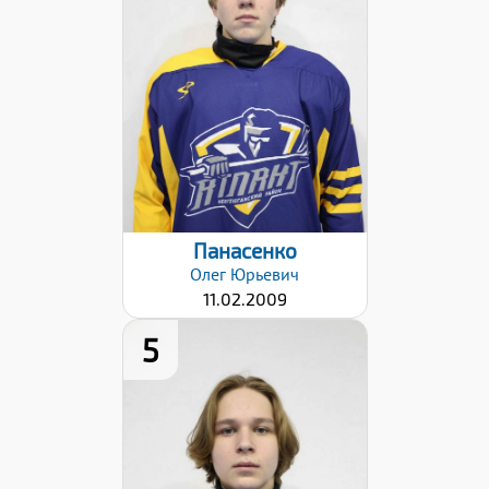
180
Вес:
70
Хват клюшки:
Левый
Дата заявки:
22.01.2026
Панасенко
Олег
Юрьевич
11.02.2009
5
Рост:
180
Вес:
63