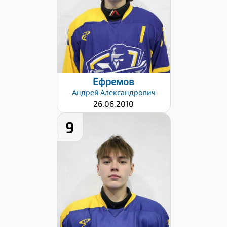
Хват клюшки:
Левый
Дата заявки:
22.01.2026
Ефремов
Андрей
Александрович
26.06.2010
9
Рост:
178
Вес:
68
Хват клюшки:
Левый
Дата заявки: