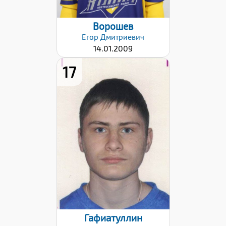
Ворошев
Егор
Дмитриевич
14.01.2009
17
Рост:
170
Вес:
60
Хват клюшки:
Левый
Дата заявки:
22.01.2026
Гафиатуллин