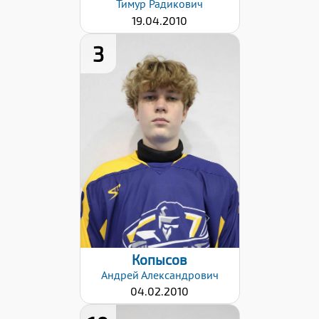
Тимур
Радикович
19.04.2010
3
Рост:
178
Вес:
68
Хват клюшки:
Левый
Дата заявки:
22.01.2026
Копысов
Андрей
Александрович
04.02.2010