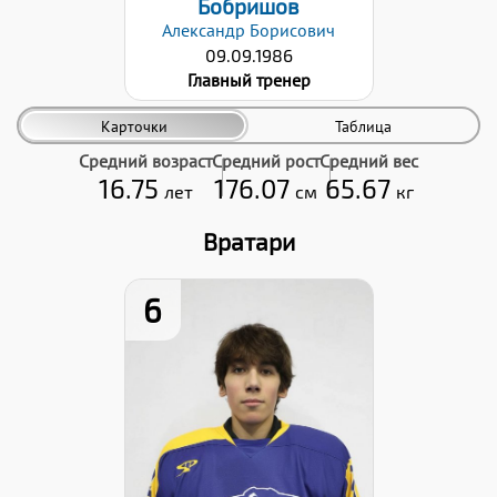
Бобришов
Александр
Борисович
09.09.1986
Главный тренер
Карточки
Таблица
Средний возраст
Средний рост
Средний вес
16.75
176.07
65.67
лет
см
кг
Вратари
6
Рост:
175
Вес:
65
Хват клюшки:
Левый