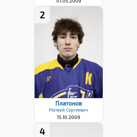
01.05.2009
2
Рост:
181
Вес:
71
Хват клюшки:
Правый
Дата заявки:
22.01.2026
Платонов
Матвей
Сергеевич
15.10.2009
4