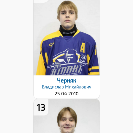
Рост:
168
Вес:
60
Хват клюшки:
Левый
Дата заявки:
22.01.2026
Черняк
Владислав
Михайлович
25.04.2010
13
Рост:
180