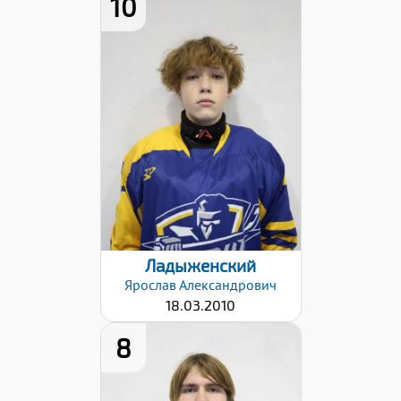
10
Рост:
178
Вес:
65
Хват клюшки:
Правый
Дата заявки:
22.01.2026
Ладыженский
Ярослав
Александрович
18.03.2010
8
Рост: