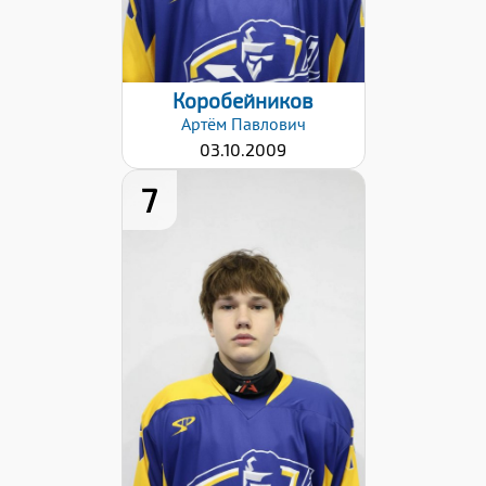
22.01.2026
Коробейников
Артём
Павлович
03.10.2009
7
Рост:
180
Вес:
70
Хват клюшки:
Левый
Дата заявки:
22.01.2026