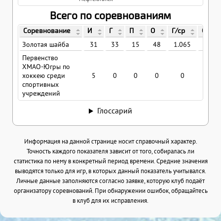
Всего по соревнованиям
Соревнование
И
Г
П
О
Г/ср
О/ср
Золотая шайба
31
33
15
48
1.065
1.54
Первенство
ХМАО-Югры по
хоккею среди
5
0
0
0
0
0
спортивных
учреждений
Глоссарий
Информация на данной странице носит справочный характер.
Точность каждого показателя зависит от того, собиралась ли
статистика по нему в конкретный период времени. Средние значения
выводятся только для игр, в которых данный показатель учитывался.
Личные данные заполняются согласно заявке, которую клуб подаёт
организатору соревнований. При обнаружении ошибок, обращайтесь
в клуб для их исправления.