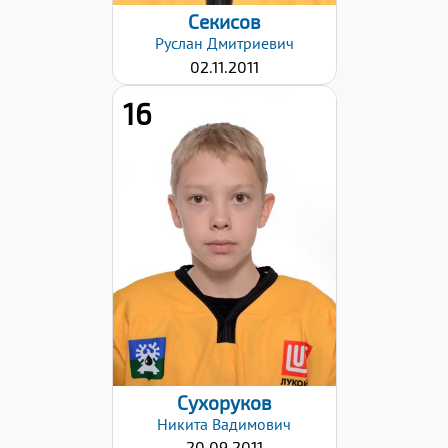
Секисов
Руслан
Дмитриевич
02.11.2011
16
Хват клюшки:
Левый
Дата заявки:
12.12.2024
Сухоруков
Никита
Вадимович
20.09.2011