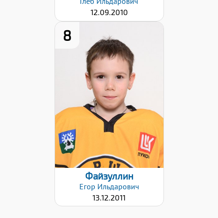
Глеб
Ильдарович
12.09.2010
8
Хват клюшки:
Левый
Дата заявки:
12.12.2024
Файзуллин
Егор
Ильдарович
13.12.2011