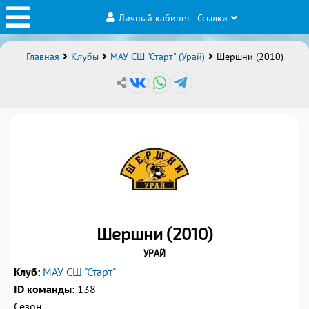
Личный кабинет
Ссылки
Главная
Клубы
МАУ СШ "Старт" (Урай)
Шершни (2010)
1
Шершни (2010)
Урай
2
3
4
5
6
7
8
Клуб:
МАУ СШ "Старт"
ID команды:
138
9
10
11
12
13
14
15
Сезон