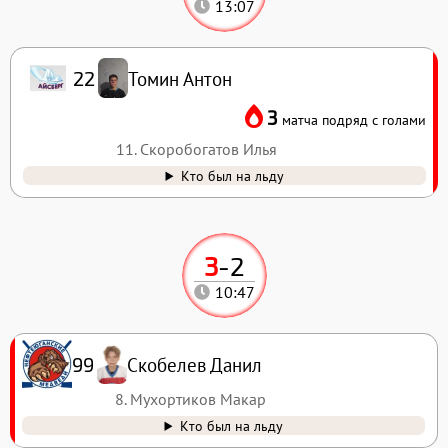
13:07
Томин Антон
22
3
матча подряд с голами
11. Скоробогатов Илья
Кто был на льду
3
-
2
10:47
Скобелев Данил
99
8. Мухортиков Макар
Кто был на льду