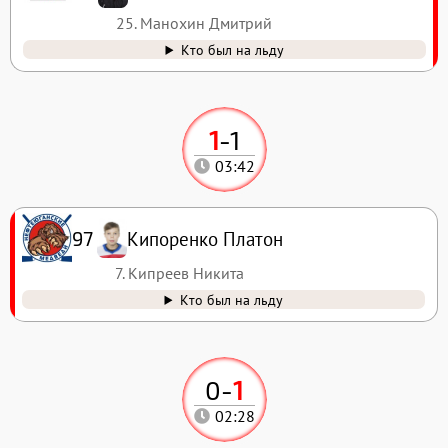
25. Манохин Дмитрий
Кто был на льду
1
-
1
03:42
Кипоренко Платон
97
7. Кипреев Никита
Кто был на льду
0
-
1
02:28