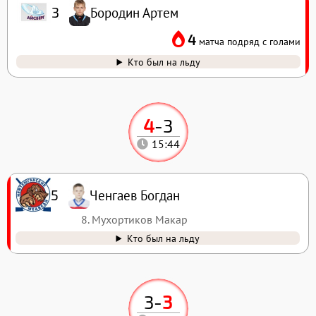
Бородин Артем
3
4
матча подряд с голами
Кто был на льду
4
-
3
15:44
Ченгаев Богдан
5
8. Мухортиков Макар
Кто был на льду
3
-
3