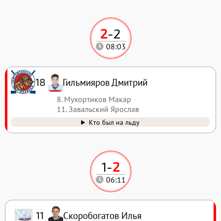
2
-
2
08:03
Гильмияров Дмитрий
18
8. Мухортиков Макар
11. Завальский Ярослав
Кто был на льду
1
-
2
06:11
Скоробогатов Илья
11