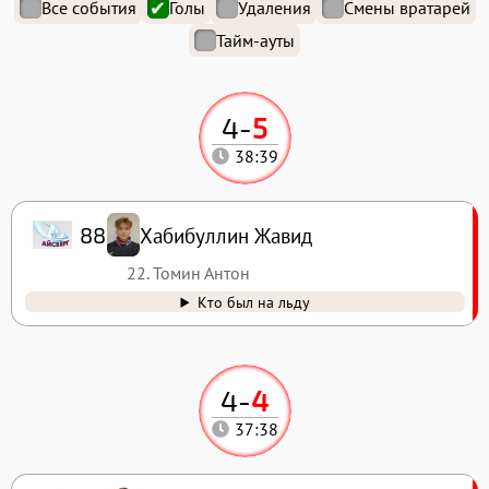
Все события
Голы
Удаления
Смены вратарей
Тайм-ауты
4
-
5
38:39
Хабибуллин Жавид
88
22. Томин Антон
Кто был на льду
4
-
4
37:38