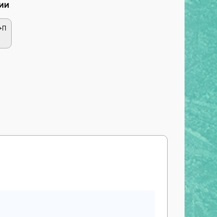
ии
+П