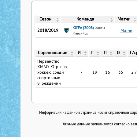
Сезон
Команда
Матчи
ЮГРА (2008)
Ханты-
2018/2019
Матчи
Мансийск
Соревнование
И
Г
П
О
Г/с
Первенство
ХМАО-Югры по
хоккею среди
7
19
16
35
2.
спортивных
учреждений
Информация на данной странице носит справочный харак
Личные данные заполняются согласно заяв