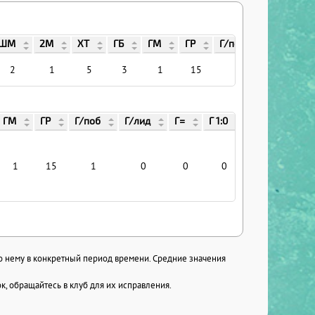
ШМ
2М
ХТ
ГБ
ГМ
ГР
Г/поб
Г/лид
2
1
5
3
1
15
1
0
ГМ
ГР
Г/поб
Г/лид
Г=
Г 1:0
Г/хар
Г 
1
15
1
0
0
0
0
по нему в конкретный период времени. Средние значения
, обращайтесь в клуб для их исправления.