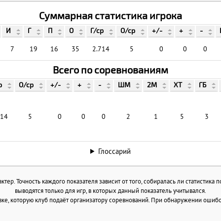
Суммарная статистика игрока
И
Г
П
О
Г/ср
О/ср
+/-
+
-
7
19
16
35
2.714
5
0
0
0
Всего по соревнованиям
р
О/ср
+/-
+
-
ШМ
2М
ХТ
ГБ
714
5
0
0
0
2
1
5
3
Глоссарий
тер. Точность каждого показателя зависит от того, собиралась ли статистика 
выводятся только для игр, в которых данный показатель учитывался.
ке, которую клуб подаёт организатору соревнований. При обнаружении ошибок