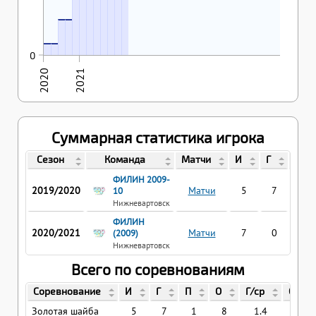
3
3
20.01.2020
21.01.2020
1
1
0
2020
2021
Суммарная статистика игрока
Сезон
Команда
Матчи
И
Г
П
ФИЛИН 2009-
2019/2020
Матчи
5
7
1
10
Нижневартовск
ФИЛИН
2020/2021
Матчи
7
0
2
(2009)
Нижневартовск
Всего по соревнованиям
Соревнование
И
Г
П
О
Г/ср
О/ср
Золотая шайба
5
7
1
8
1.4
1.6