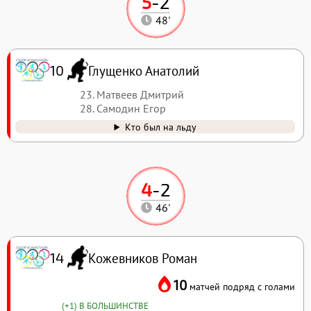
5
-
2
48'
Глущенко Анатолий
10
23. Матвеев Дмитрий
28. Самодин Егор
Кто был на льду
4
-
2
46'
Кожевников Роман
14
10
матчей подряд с голами
(+1) В БОЛЬШИНСТВЕ