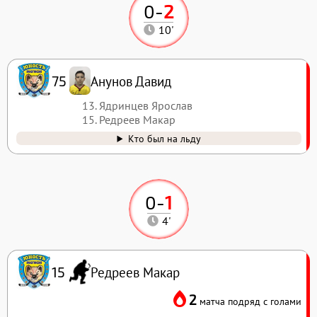
0
-
2
10'
Анунов Давид
75
13. Ядринцев Ярослав
15. Редреев Макар
Кто был на льду
0
-
1
4'
Редреев Макар
15
2
матча подряд с голами