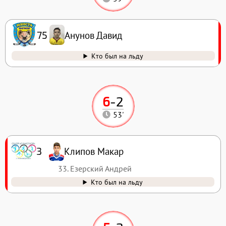
Анунов Давид
75
Кто был на льду
6
-
2
53'
Клипов Макар
3
33. Езерский Андрей
Кто был на льду