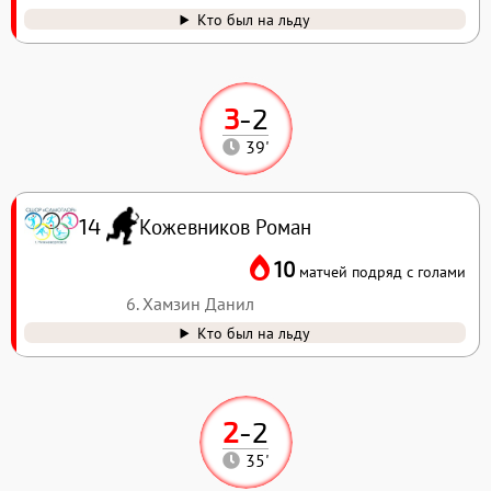
Кто был на льду
3
-
2
39'
Кожевников Роман
14
10
матчей подряд с голами
6. Хамзин Данил
Кто был на льду
2
-
2
35'