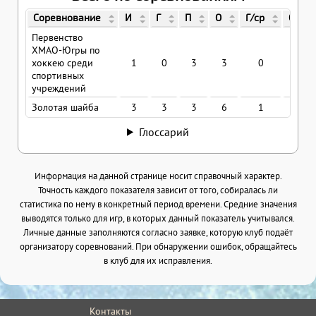
Соревнование
И
Г
П
О
Г/ср
О/ср
Первенство
ХМАО-Югры по
хоккею среди
1
0
3
3
0
3
спортивных
учреждений
Золотая шайба
3
3
3
6
1
2
Глоссарий
Информация на данной странице носит справочный характер.
Точность каждого показателя зависит от того, собиралась ли
статистика по нему в конкретный период времени. Средние значения
выводятся только для игр, в которых данный показатель учитывался.
Личные данные заполняются согласно заявке, которую клуб подаёт
организатору соревнований. При обнаружении ошибок, обращайтесь
в клуб для их исправления.
Контакты